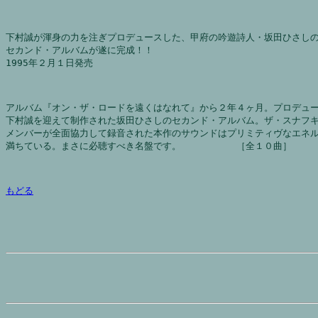
下村誠が渾身の力を注ぎプロデュースした、甲府の吟遊詩人・坂田ひさし
セカンド・アルバムが遂に完成！！
1995年２月１日発売
アルバム『オン・ザ・ロードを遠くはなれて』から２年４ヶ月。プロデュ
下村誠を迎えて制作された坂田ひさしのセカンド・アルバム。ザ・スナフ
メンバーが全面協力して録音された本作のサウンドはプリミティヴなエネ
満ちている。まさに必聴すべき名盤です。　　　　　　［全１０曲］
もどる