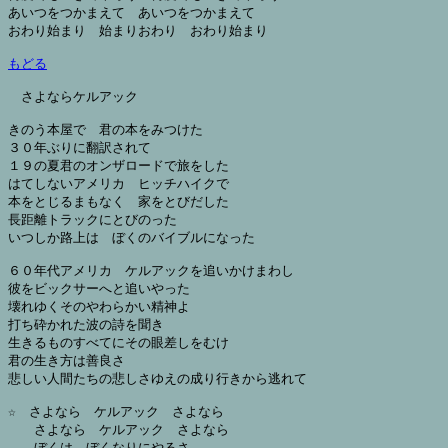
あいつをつかまえて　あいつをつかまえて

おわり始まり　始まりおわり　おわり始まり

もどる
さよならケルアック

きのう本屋で　君の本をみつけた

３０年ぶりに翻訳されて

１９の夏君のオンザロードで旅をした

はてしないアメリカ　ヒッチハイクで

本をとじるまもなく　家をとびだした

長距離トラックにとびのった

いつしか路上は　ぼくのバイブルになった

６０年代アメリカ　ケルアックを追いかけまわし

彼をビックサーへと追いやった

壊れゆくそのやわらかい精神よ

打ち砕かれた波の詩を聞き

生きるものすべてにその眼差しをむけ

君の生き方は善良さ

悲しい人間たちの悲しさゆえの成り行きから逃れて

☆　さよなら　ケルアック　さよなら

　　さよなら　ケルアック　さよなら

　　ぼくは　ぼくなりにやるさ
