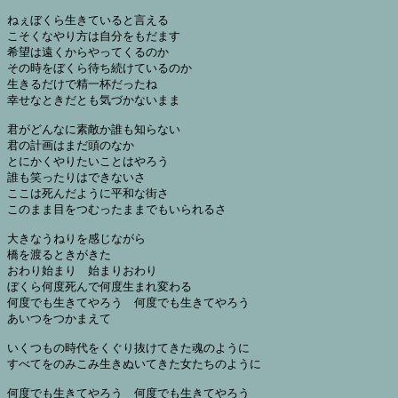
ねぇぼくら生きていると言える

こそくなやり方は自分をもだます

希望は遠くからやってくるのか

その時をぼくら待ち続けているのか

生きるだけで精一杯だったね

幸せなときだとも気づかないまま

君がどんなに素敵か誰も知らない

君の計画はまだ頭のなか

とにかくやりたいことはやろう

誰も笑ったりはできないさ

ここは死んだように平和な街さ

このまま目をつむったままでもいられるさ

大きなうねりを感じながら

橋を渡るときがきた

おわり始まり　始まりおわり

ぼくら何度死んで何度生まれ変わる

何度でも生きてやろう　何度でも生きてやろう

あいつをつかまえて

いくつもの時代をくぐり抜けてきた魂のように

すべてをのみこみ生きぬいてきた女たちのように

何度でも生きてやろう　何度でも生きてやろう
