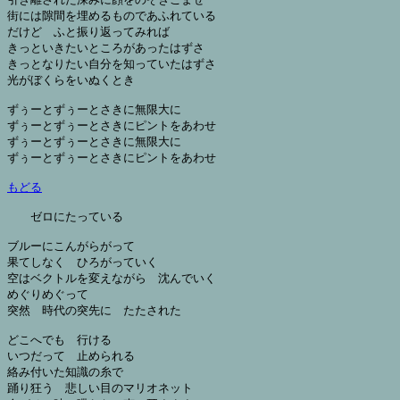
街には隙間を埋めるものであふれている

だけど　ふと振り返ってみれば

きっといきたいところがあったはずさ

きっとなりたい自分を知っていたはずさ

光がぼくらをいぬくとき

ずぅーとずぅーとさきに無限大に

ずぅーとずぅーとさきにピントをあわせ

ずぅーとずぅーとさきに無限大に

ずぅーとずぅーとさきにピントをあわせ

もどる
ゼロにたっている

ブルーにこんがらがって

果てしなく　ひろがっていく

空はベクトルを変えながら　沈んでいく

めぐりめぐって

突然　時代の突先に　たたされた

どこへでも　行ける

いつだって　止められる

絡み付いた知識の糸で

踊り狂う　悲しい目のマリオネット
