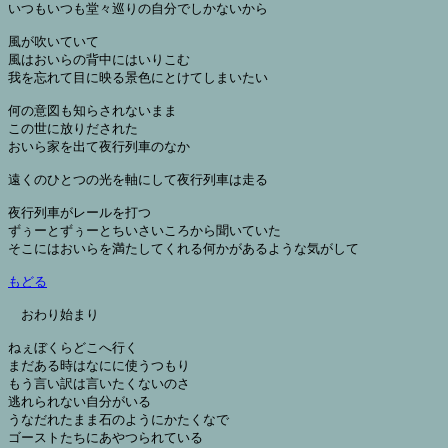
いつもいつも堂々巡りの自分でしかないから

風が吹いていて

風はおいらの背中にはいりこむ

我を忘れて目に映る景色にとけてしまいたい

何の意図も知らされないまま

この世に放りだされた

おいら家を出て夜行列車のなか

遠くのひとつの光を軸にして夜行列車は走る

夜行列車がレールを打つ

ずぅーとずぅーとちいさいころから聞いていた

そこにはおいらを満たしてくれる何かがあるような気がして

もどる
おわり始まり

ねぇぼくらどこへ行く

まだある時はなにに使うつもり

もう言い訳は言いたくないのさ

逃れられない自分がいる

うなだれたまま石のようにかたくなで

ゴーストたちにあやつられている
