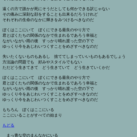
遠くの方で誰かが死にそうだとしても何かできる訳じゃない

その痛みに深刻な顔をすることも出来るだろうけれど

それぞれの生命のなかに輝きをみつけるべきなのだ

ぼくはここにいて　ぼくにできる最良のやり方で

君とぼくたちの関係のなかで生まれるであろう幸福と

ながいながい雨の後　すっかり晴れ渡った空の下で

ゆっくり今をあじわいつくすことをめざすべきなのだ

失いたくないものもあるし　捨ててしまっていいものもあるでしょう

方法論の問題でも　好みやスタイルでもない

ただどう生きてきて　どう生きていて　どう生きていくかだ

ぼくはここにいて　ぼくにできる最良のやり方で

君とぼくたちの関係のなかで生まれるであろう幸福と

ながいながい雨の後　すっかり晴れ渡った空の下で

ゆっくり今をあじわいつくすことをめざすべきなのだ

ゆっくり今をあじわいつくすことをめざすべきなのだ

もちろん　ぼくはここにいる

ここにいることがすべての始まり

もどる
まっ青な空のまんなかにいる
