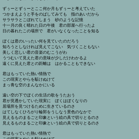
ずぅーとずぅーとここ何か月もずぅーと考えていた

つかまえようと手をのばしてみても　指のあいだから

サラサラとこぼれてしまう　砂のような記憶

十一月の良く晴れた日の午後　君の部屋へ行ったよ

日の暮れたこの場所で　君がいなくなったことを知る

ぼくは君のいったい何を見ていたのだろう

知ろうとしなければ見えてこない　気づくこともない

美しく悲しい君の音楽のむこうがわ

うつむいて見えた君の意味が少しだけわかるよ

遠くに見えた君との距離は　はかることもできない

君はもっていた熱い情熱で

この現実とやらを駈けぬけて

まっ青な空のまんなかにいる

遠い空の下でぼくの生活の歌をうたおう

君が見透かしていた現実に　ぼくはぼくなりの

居場所を見つけるために生きているのさ

はてしなくひろがり輪郭をうしなう景色のなかで

見えるものまるごと印象という絵の具で切りとるのさ

見えるものまるごと印象という絵の具で切りとるのさ

君はもっていた熱い情熱で

この現実とやらを駈けぬけて
