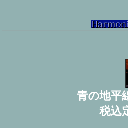
青の地平
税込定