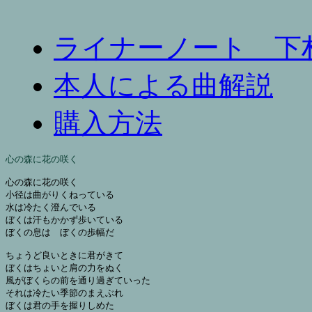
ライナーノート 下
本人による曲解説
購入方法
心の森に花の咲く
心の森に花の咲く

小径は曲がりくねっている

水は冷たく澄んでいる

ぼくは汗もかかず歩いている

ぼくの息は　ぼくの歩幅だ

ちょうど良いときに君がきて

ぼくはちょいと肩の力をぬく

風がぼくらの前を通り過ぎていった

それは冷たい季節のまえぶれ

ぼくは君の手を握りしめた
