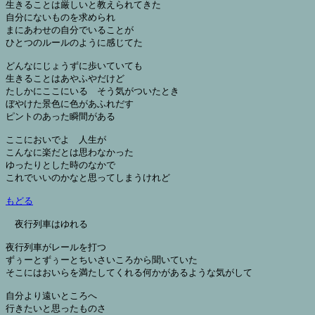
生きることは厳しいと教えられてきた

自分にないものを求められ

まにあわせの自分でいることが

ひとつのルールのように感じてた

どんなにじょうずに歩いていても

生きることはあやふやだけど

たしかにここにいる　そう気がついたとき

ぼやけた景色に色があふれだす

ピントのあった瞬間がある

ここにおいでよ　人生が

こんなに楽だとは思わなかった

ゆったりとした時のなかで

これでいいのかなと思ってしまうけれど

もどる
夜行列車はゆれる

夜行列車がレールを打つ

ずぅーとずぅーとちいさいころから聞いていた

そこにはおいらを満たしてくれる何かがあるような気がして

自分より遠いところへ

行きたいと思ったものさ
