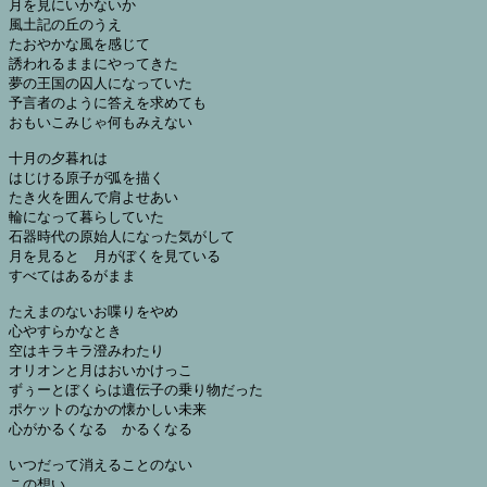
月を見にいかないか

風土記の丘のうえ

たおやかな風を感じて

誘われるままにやってきた

夢の王国の囚人になっていた

予言者のように答えを求めても

おもいこみじゃ何もみえない

十月の夕暮れは

はじける原子が弧を描く

たき火を囲んで肩よせあい

輪になって暮らしていた

石器時代の原始人になった気がして

月を見ると　月がぼくを見ている

すべてはあるがまま

たえまのないお喋りをやめ

心やすらかなとき

空はキラキラ澄みわたり

オリオンと月はおいかけっこ

ずぅーとぼくらは遺伝子の乗り物だった

ポケットのなかの懐かしい未来

心がかるくなる　かるくなる

いつだって消えることのない

この想い
