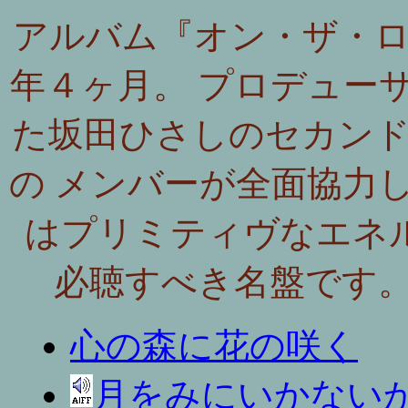
アルバム『オン・ザ・
年４ヶ月。 プロデュー
た坂田ひさしのセカン
の メンバーが全面協力
はプリミティヴなエネ
必聴すべき名盤
心の森に花の咲く
月をみにいかない