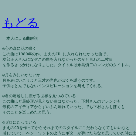
もどる
本人による曲解説
◎心の森に花の咲く
この曲は1980年の作、まえのCD に入れられなかった曲で、
友部正人さんになぜこの曲を入れなかったのかと言われ二枚目
を作るきっかけになりました。タイトルは永島慎二のマンガのタイトル。
◎月をみにいかないか
月をみにいこうよと三才の尚也がぼくを誘うのです。
子供はとんでもないインスピレーションを与えてくれる。
◎君の肩越しに拡がる世界を見つめている
この曲ほど最終形が見えない曲はなかった、下村さんのアレンジも
最初のアイディアからずいぶん離れていった、でも下村さんもぼくも
そのことを楽しめたと思う。
◎ゼロにたっている
まえのCDを作ってからそれまでのスタイルにこだわらなくてもいいなと
感じていて、ベン・ワットのようにギターが弾けたらなと思っていた時に