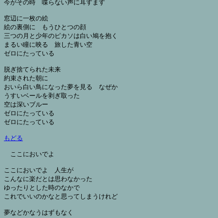
今がその時　喋らない声に耳すます

窓辺に一枚の絵

絵の裏側に　もうひとつの顔

三つの月と少年のピカソは白い鳩を抱く

まるい瞳に映る　旅した青い空

ゼロにたっている

脱ぎ捨てられた未来

約束された朝に

おいら白い鳥になった夢を見る　なぜか

うすいベールを剥ぎ取った

空は深いブルー

ゼロにたっている

ゼロにたっている

もどる
ここにおいでよ

ここにおいでよ　人生が

こんなに楽だとは思わなかった

ゆったりとした時のなかで

これでいいのかなと思ってしまうけれど

夢などかなうはずもなく
