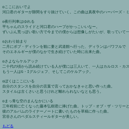
◎ここにおいでよ
河口君のギターが隙間をすり抜けていく。この曲は真夜中のハーパーズ・
◎夜行列車はゆれる
平ちゃんのスライドと河口君のハープがかっこいいなー。
ずいぶん荒っぽい歌い方で今までの僕からは想像しがたいが、歌っていて
◎おわり始まり
二月にボブ・ディランを観に妻と武道館へ行った、ディランはパワフルで
そのエネルギーが僕のなかで生き続けていた時に出来た曲。
◎さよならケルアック
二十代の頃から読み続けている人が僕には三人いて、一人はカルロス・カ
もう一人はG・Iグルジェフ、そしてこのケルアック。
◎ぼくはここにいる
自分のスタンスを自分の言葉で言っておかなきゃと思い作った曲。
スタイルは古くさいと思うけれど離れられないなとも思う。
◎まっ青な空のまんなかにいる
三年程前に亡くなった藤本弘樹君に捧げた曲。トップ・オブ・ザ・ツリー
彼のアルバムのライナーノートに書いたものを草稿に作った曲。
宮谷さんのペダルスティールギターが美しい。
もどる