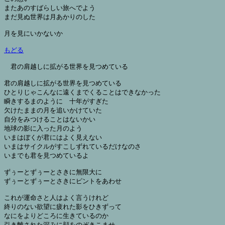
またあのすばらしい旅へでよう

まだ見ぬ世界は月あかりのした

月を見にいかないか

もどる
君の肩越しに拡がる世界を見つめている

君の肩越しに拡がる世界を見つめている

ひとりじゃこんなに遠くまでくることはできなかった

瞬きするまのように　十年がすぎた

欠けたままの月を追いかけていた

自分をみつけることはないかい

地球の影に入った月のよう

いまはぼくが君にはよく見えない

いまはサイクルがすこしずれているだけなのさ

いまでも君を見つめているよ

ずぅーとずぅーとさきに無限大に

ずぅーとずぅーとさきにピントをあわせ

これが運命さと人はよく言うけれど

終りのない欲望に疲れた影をひきずって

なにをよりどころに生きているのか

引き離された深みに顔をのぞきこませ
