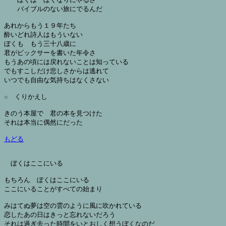
　　バイブルのない旅にでるんだ

あれからもう１９年たち

酔いどれ詩人はもういない

ぼくも　もう三十八歳に

君がビックサーを書いた年令さ

もうあの頃には戻れないことは知っている

でもすこしだけ悲しさからは逃れて

いつでも自由な気持ちはなくさない

☆　くりかえし

きのう本屋で　君の本を見つけた

それは本当に偶然にだった

もどる
ぼくはここにいる

もちろん　ぼくはここにいる

ここにいることがすべての始まり

みはてぬ夢は空の雲のように風に吹かれている

恋したあの日はきっと忘れないだろう

それは過ぎ去った時間をいとおしく想うぼくなのだ
