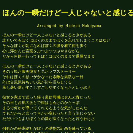
ほんの一瞬だけど一人じゃないと感じ
　　　　　　　　　Arranged by Hideto Mukoyama

ほんの一瞬だけど一人じゃないと感じるときがある

誰といてもぼくはぼくのままでぼくを忘れてしまうことはない

そんなぼくが朝になればぼくの服を着て街を歩く

心に浮かんだ言葉をぶつぶつつぶやきながら

だから何処へ行ってもぼくはぼくのままで退屈なまま

ほんの一瞬だけど一人じゃないと感じるときがある

きのう観た映画彼女と見たラブストーリー

それはぼくの願いがかなった素敵な素敵な一日

外は台風気持ちいい風が街を揺らしてる

蒸し暑い夏がすこしすごしやすくなったという訳さ

彼女を家まで送った帰り道信号機はぜんぶ青だった

その日も台風のあとで街はもぬけのからっぽ

まるで何かが導いてくれてるような気がしたんだ

でもだからと言って何かが変わったと言う訳じゃない

ただいつもよりぼくらの愛が深くなったと言うわけさ

何処かの秘密結社がぼくの誘拐の計画を練っている
