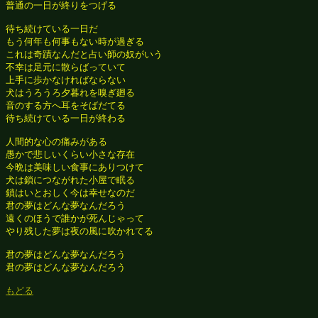
普通の一日が終りをつげる

待ち続けている一日だ

もう何年も何事もない時が過ぎる

これは奇蹟なんだと占い師の奴がいう

不幸は足元に散らばっていて

上手に歩かなければならない

犬はうろうろ夕暮れを嗅ぎ廻る

音のする方へ耳をそばだてる

待ち続けている一日が終わる

人間的な心の痛みがある

愚かで悲しいくらい小さな存在

今晩は美味しい食事にありつけて

犬は鎖につながれた小屋で眠る

鎖はいとおしく今は幸せなのだ

君の夢はどんな夢なんだろう

遠くのほうで誰かが死んじゃって

やり残した夢は夜の風に吹かれてる

君の夢はどんな夢なんだろう

君の夢はどんな夢なんだろう

もどる