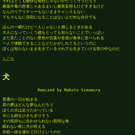
それはとても愉快な発想じゃないかだってそうだろう

麻薬中毒の患者じゃあるまいし被害妄想もひどすぎるけど

なんのリアリティーもないままチャンスもない

でもそんなに深刻になることはないよだめな自分でも

ほんの一瞬だけど一人じゃないと感じるときがある

大人になっていくつ歳をとっても知らないことでいっぱい

まだ見たことのない景色や言葉や音楽が食卓に並べられる

一人で体験できることなどたかがしれてるというのに

ぼくは知らないまま生きているそれでも生きていける世の中なのだ

もどる
犬
　　　　　　　　　Remixed by Makoto Simomura

普通の一日が始まる

君の夢はどんな夢なんだろう

ぼくの犬は走りたがっている

今にも鎖をひきちぎりそう

その気持ちに合わせられない貧弱な体

眠れない夜に犬が吠える

何処へ彼を連れて行けというのだ
