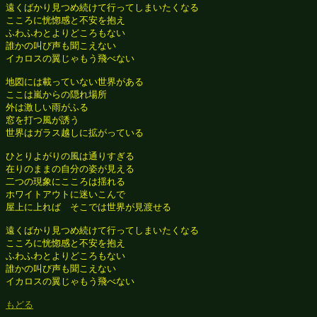
遠くばかり見つめ続けて行ってしまいたくなる

こころに恍惚感と不安を抱え

ふわふわとよりどころもない

誰かの叫び声も聞こえない

イカロスの翼じゃもう飛べない

地図には載っていない世界がある

ここは嵐からの隠れ場所

外は激しい雨がふる

窓を打つ風が誘う

世界はガラス越しに拡がっている

ひとりよがりの風は通りすぎる

在りのままの自分の姿が見える

二つの現象にこころは揺れる

ホワイトアウトに迷いこんで

屋上に上れば　そこでは世界が見渡せる

遠くばかり見つめ続けて行ってしまいたくなる

こころに恍惚感と不安を抱え

ふわふわとよりどころもない

誰かの叫び声も聞こえない

イカロスの翼じゃもう飛べない

もどる