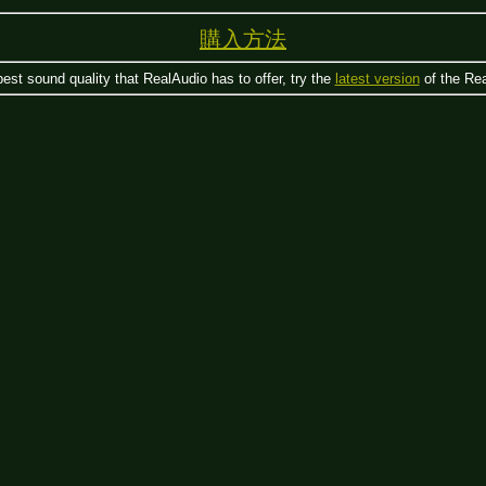
購入方法
best sound quality that RealAudio has to offer, try the 
latest version
 of the Re